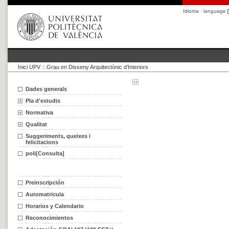
Idioma · language
Inici UPV
::
Grau en Disseny Arquitectònic d'Interiors
Dades generals
Pla d'estudis
Normativa
Qualitat
Suggeriments, queixes i
felicitacions
poli[Consulta]
Preinscripción
Automatricula
Horarios y Calendario
Reconocimientos