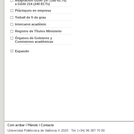
Adaptación GDAI 197 (180 ECTs)
a GDAI 214 (240 ECTs)
Pràctiques en empresa
Treball de fi de grau
Intercanvi acadèmic
Registro de Títulos Ministerio
Órganos de Gobierno y
Comisiones académicas
Expandir
Com arribar
I
Plànols
I
Contacte
Universitat Politècnica de València © 2020 · Tel. (+34) 96 387 70 00