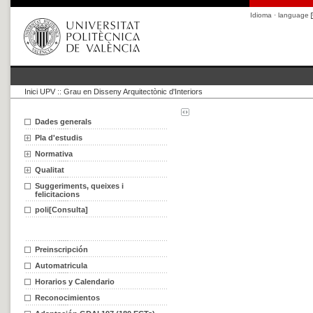
Idioma · language
Inici UPV
::
Grau en Disseny Arquitectònic d'Interiors
Dades generals
Pla d'estudis
Normativa
Qualitat
Suggeriments, queixes i
felicitacions
poli[Consulta]
Preinscripción
Automatricula
Horarios y Calendario
Reconocimientos