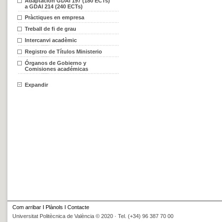
Adaptación GDAI 197 (180 ECTs)
a GDAI 214 (240 ECTs)
Pràctiques en empresa
Treball de fi de grau
Intercanvi acadèmic
Registro de Títulos Ministerio
Órganos de Gobierno y
Comisiones académicas
Expandir
Com arribar
I
Plànols
I
Contacte
Universitat Politècnica de València © 2020 · Tel. (+34) 96 387 70 00