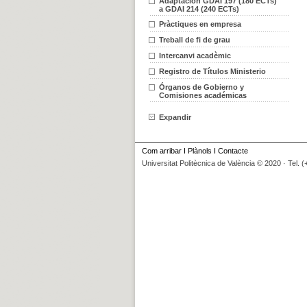
Adaptación GDAI 197 (180 ECTs)
a GDAI 214 (240 ECTs)
Pràctiques en empresa
Treball de fi de grau
Intercanvi acadèmic
Registro de Títulos Ministerio
Órganos de Gobierno y
Comisiones académicas
Expandir
Com arribar
I
Plànols
I
Contacte
Universitat Politècnica de València © 2020 · Tel. 