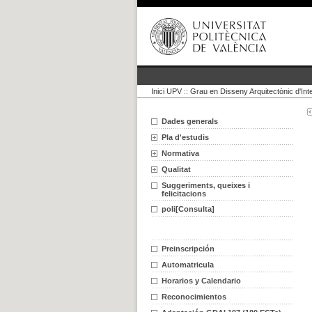
Inici UPV
::
Grau en Disseny Arquitectònic d'Inte
Dades generals
Pla d'estudis
Normativa
Qualitat
Suggeriments, queixes i
felicitacions
poli[Consulta]
Preinscripción
Automatricula
Horarios y Calendario
Reconocimientos