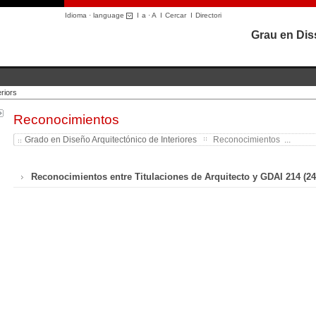
Idioma · language
I
a
·
A
I
Cercar
I
Directori
Grau en Diss
riors
Reconocimientos
Grado en Diseño Arquitectónico de Interiores
Reconocimientos ...
Reconocimientos entre Titulaciones de Arquitecto y GDAI 214 (2