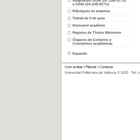
Adaptación GDAI 197 (180 ECTs)
a GDAI 214 (240 ECTs)
Pràctiques en empresa
Treball de fi de grau
Intercanvi acadèmic
Registro de Títulos Ministerio
Órganos de Gobierno y
Comisiones académicas
Expandir
Com arribar
I
Plànols
I
Contacte
Universitat Politècnica de València © 2020 · Tel. 