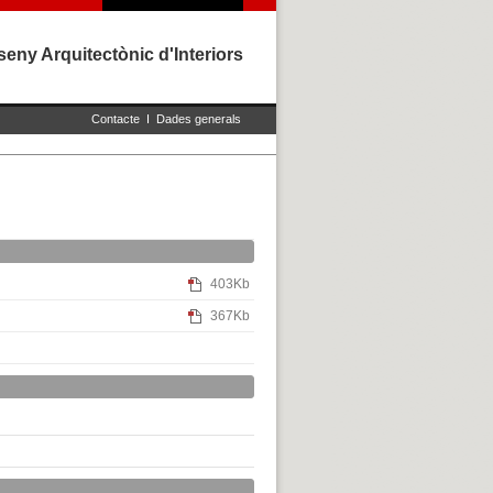
eny Arquitectònic d'Interiors
Contacte
I
Dades generals
403Kb
367Kb