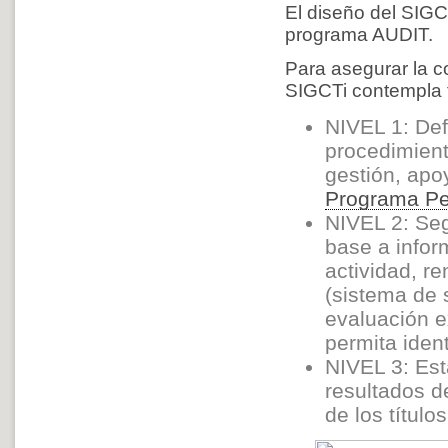
El diseño del SIGC
programa AUDIT.
Para asegurar la cor
SIGCTi contempla t
NIVEL 1: Def
procedimient
gestión, apo
Programa P
NIVEL 2: Seg
base a infor
actividad, r
(sistema de 
evaluación e
permita ident
NIVEL 3: Est
resultados d
de los título