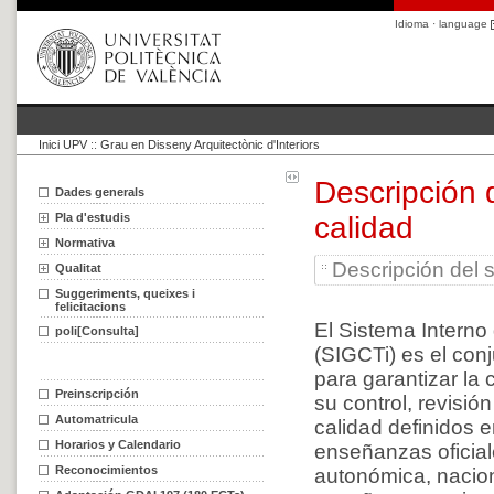
Idioma · language
Inici UPV
::
Grau en Disseny Arquitectònic d'Interiors
Descripción 
Dades generals
Pla d'estudis
calidad
Normativa
Descripción del s
Qualitat
Suggeriments, queixes i
felicitacions
El Sistema Interno
poli[Consulta]
(SIGCTi) es el con
para garantizar la
Preinscripción
su control, revisió
Automatricula
calidad definidos e
Horarios y Calendario
enseñanzas oficiale
Reconocimientos
autonómica, nacion