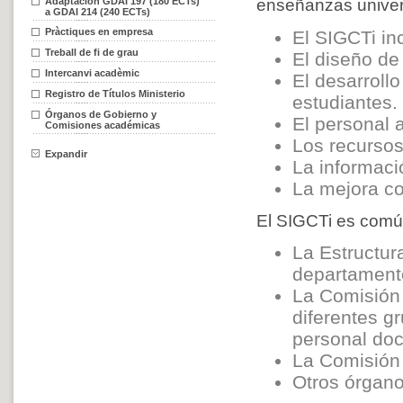
Adaptación GDAI 197 (180 ECTs)
enseñanzas univers
a GDAI 214 (240 ECTs)
Pràctiques en empresa
El SIGCTi in
Treball de fi de grau
El diseño de 
Intercanvi acadèmic
El desarroll
Registro de Títulos Ministerio
estudiantes.
Órganos de Gobierno y
El personal 
Comisiones académicas
Los recursos
Expandir
La informaci
La mejora con
El SIGCTi es común
La Estructur
departamento 
La Comisión 
diferentes g
personal doc
La Comisión 
Otros órgano