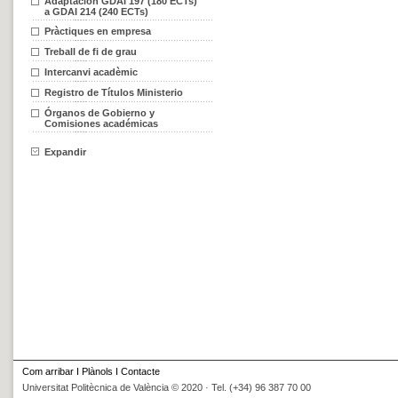
Adaptación GDAI 197 (180 ECTs)
a GDAI 214 (240 ECTs)
Pràctiques en empresa
Treball de fi de grau
Intercanvi acadèmic
Registro de Títulos Ministerio
Órganos de Gobierno y
Comisiones académicas
Expandir
Com arribar
I
Plànols
I
Contacte
Universitat Politècnica de València © 2020 · Tel. (+34) 96 387 70 00