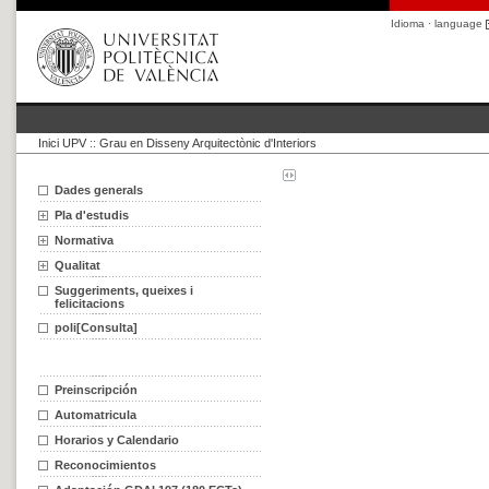
Idioma · language
Inici UPV
::
Grau en Disseny Arquitectònic d'Interiors
Dades generals
Pla d'estudis
Normativa
Qualitat
Suggeriments, queixes i
felicitacions
poli[Consulta]
Preinscripción
Automatricula
Horarios y Calendario
Reconocimientos