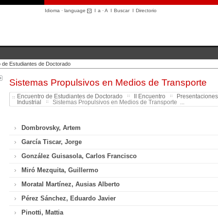
Idioma · language
I
a
·
A
I
Buscar
I
Directorio
 de Estudiantes de Doctorado
Sistemas Propulsivos en Medios de Transporte
Encuentro de Estudiantes de Doctorado
II Encuentro
Presentaciones
Industrial
Sistemas Propulsivos en Medios de Transporte ...
Dombrovsky, Artem
García Tiscar, Jorge
González Guisasola, Carlos Francisco
Miró Mezquita, Guillermo
Moratal Martínez, Ausias Alberto
Pérez Sánchez, Eduardo Javier
Pinotti, Mattia