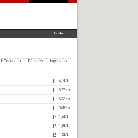
Contacto
 II Encuentro
Pósteres
Ingeniería
4,2Mb
637Kb
622Kb
995Kb
1,0Mb
1,0Mb
1,8Mb