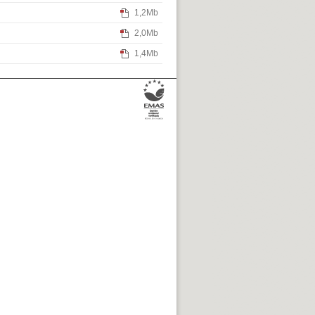
1,2Mb
2,0Mb
1,4Mb