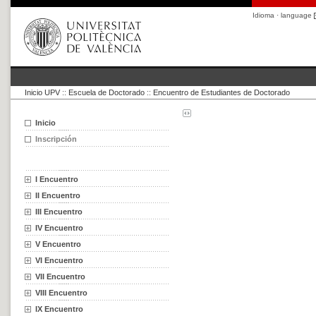
Idioma · language
Inicio UPV
::
Escuela de Doctorado
::
Encuentro de Estudiantes de Doctorado
Inicio
Inscripción
I Encuentro
II Encuentro
III Encuentro
IV Encuentro
V Encuentro
VI Encuentro
VII Encuentro
VIII Encuentro
IX Encuentro