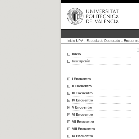
Inicio UPV
::
Escuela de Doctorado
::
Encuentro
Inicio
Inscripción
I Encuentro
II Encuentro
III Encuentro
IV Encuentro
V Encuentro
VI Encuentro
VII Encuentro
VIII Encuentro
IX Encuentro