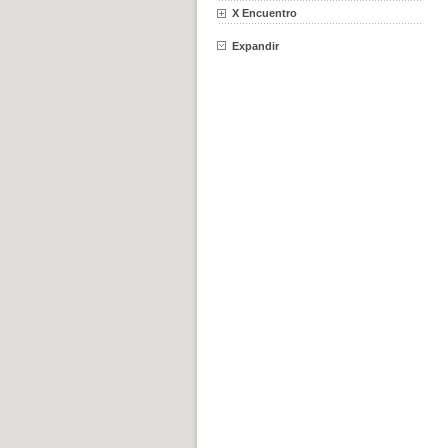
X Encuentro
Expandir