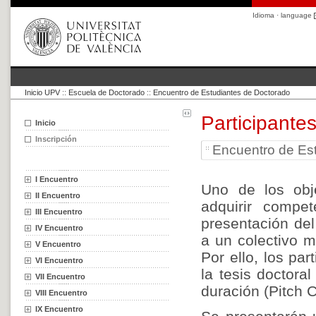
Idioma · language
Inicio UPV
::
Escuela de Doctorado
::
Encuentro de Estudiantes de Doctorado
Participante
Inicio
Inscripción
Encuentro de Es
I Encuentro
Uno de los obje
II Encuentro
adquirir compet
III Encuentro
presentación del
IV Encuentro
a un colectivo mu
V Encuentro
Por ello, los pa
VI Encuentro
la tesis doctora
VII Encuentro
duración (Pitch 
VIII Encuentro
IX Encuentro