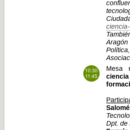
conflue
tecnolo
Ciudada
ciencia
Tambié
Aragón
Polític
Asociac
Mesa 
cienc
formac
Particip
Salomé
Tecnolo
Dpt. de