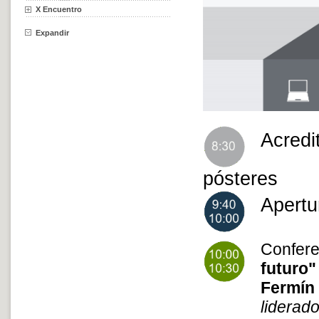
X Encuentro
Expandir
Acredi
pósteres
Apertu
Confer
futuro"
Fermí
lidera