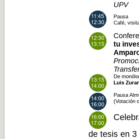
UPV
Pausa
Café, visit
Confer
tu inve
Amparo
Promoci
Transfe
De monólog
Luis Zura
Pausa Almu
(Votación 
Celebr
de tesis en 3