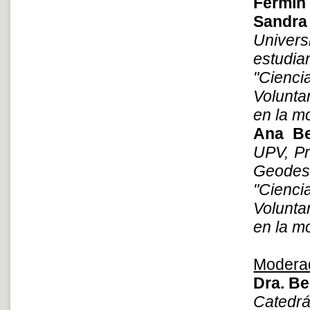
Fermín
Sandra
Univer
estudia
"Cienc
Volunta
en la m
Ana Be
UPV, Pr
Geodesi
"Cienc
Volunta
en la m
Modera
Dra. Be
Catedrá