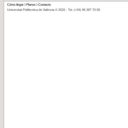
Cómo llegar
I
Planos
I
Contacto
Universitat Politècnica de València © 2020 · Tel. (+34) 96 387 70 00