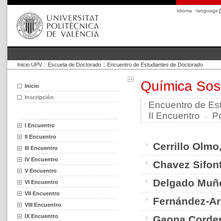
Idioma · language
Inicio UPV
::
Escuela de Doctorado
::
Encuentro de Estudiantes de Doctorado
Química Sos
Inicio
Inscripción
Encuentro de Es
II Encuentro
P
I Encuentro
II Encuentro
Cerrillo Olmo
III Encuentro
IV Encuentro
Chavez Sifon
V Encuentro
Delgado Muño
VI Encuentro
VII Encuentro
Fernández-Ar
VIII Encuentro
IX Encuentro
Gaona Corder