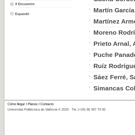
X Encuentro
Martín García
Expandir
Martínez Arme
Moreno Rodrí
Prieto Arnal,
Puche Panade
Ruíz Rodrígue
Sáez Ferré, S
Simancas Co
Cómo llegar
I
Planos
I
Contacto
Universitat Politècnica de València © 2020 · Tel. (+34) 96 387 70 00