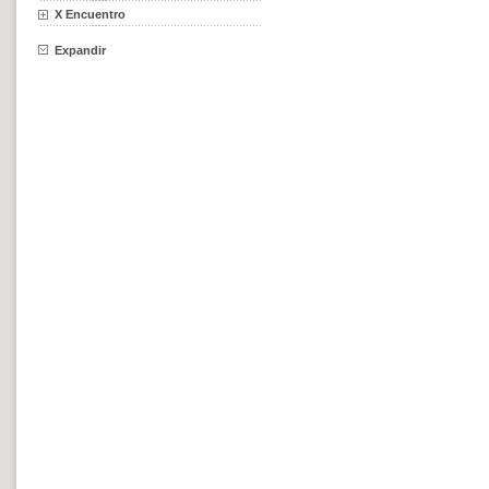
X Encuentro
Expandir