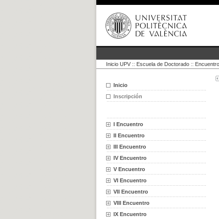
Inicio UPV
::
Escuela de Doctorado
::
Encuentro
Inicio
Inscripción
I Encuentro
II Encuentro
III Encuentro
IV Encuentro
V Encuentro
VI Encuentro
VII Encuentro
VIII Encuentro
IX Encuentro