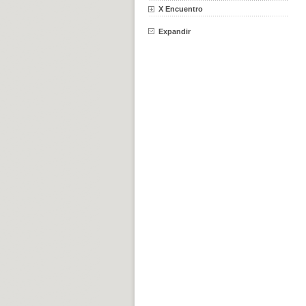
X Encuentro
Expandir