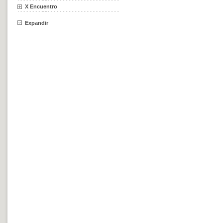
X Encuentro
Expandir