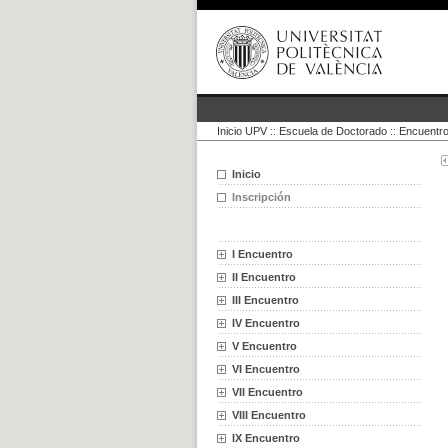
Inicio UPV
::
Escuela de Doctorado
::
Encuentro
Inicio
Inscripción
I Encuentro
II Encuentro
III Encuentro
IV Encuentro
V Encuentro
VI Encuentro
VII Encuentro
VIII Encuentro
IX Encuentro