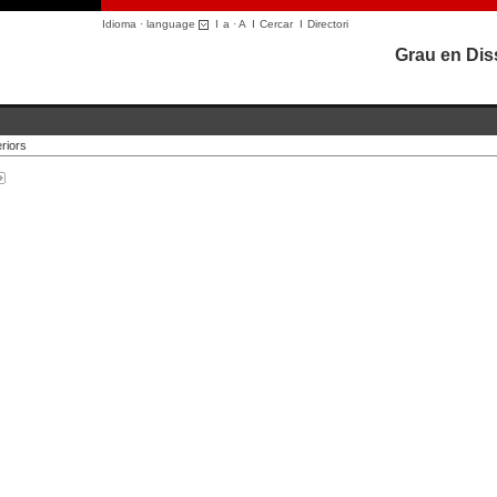
Idioma · language
I
a
·
A
I
Cercar
I
Directori
Grau en Diss
riors