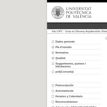
Inici UPV
::
Grau en Disseny Arquitectònic d'Inte
Dades generals
Pla d'estudis
Normativa
Qualitat
Suggeriments, queixes i
felicitacions
poli[Consulta]
Preinscripción
Automatricula
Horarios y Calendario
Reconocimientos