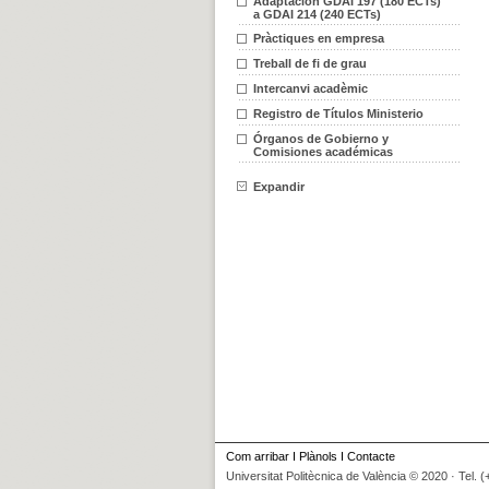
Adaptación GDAI 197 (180 ECTs)
a GDAI 214 (240 ECTs)
Pràctiques en empresa
Treball de fi de grau
Intercanvi acadèmic
Registro de Títulos Ministerio
Órganos de Gobierno y
Comisiones académicas
Expandir
Com arribar
I
Plànols
I
Contacte
Universitat Politècnica de València © 2020 · Tel. 