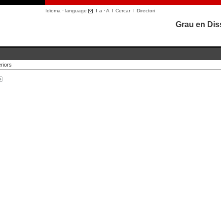
Idioma · language
I
a
·
A
I
Cercar
I
Directori
Grau en Diss
riors