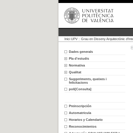
Inici UPV
::
Grau en Disseny Arquitectònic d'Inte
Dades generals
Pla d'estudis
Normativa
Qualitat
Suggeriments, queixes i
felicitacions
poli[Consulta]
Preinscripción
Automatricula
Horarios y Calendario
Reconocimientos