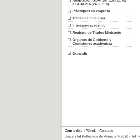
Adaptación GDAI 197 (180 ECTs)
a GDAI 214 (240 ECTs)
Pràctiques en empresa
Treball de fi de grau
Intercanvi acadèmic
Registro de Títulos Ministerio
Órganos de Gobierno y
Comisiones académicas
Expandir
Com arribar
I
Plànols
I
Contacte
Universitat Politècnica de València © 2020 · Tel. 