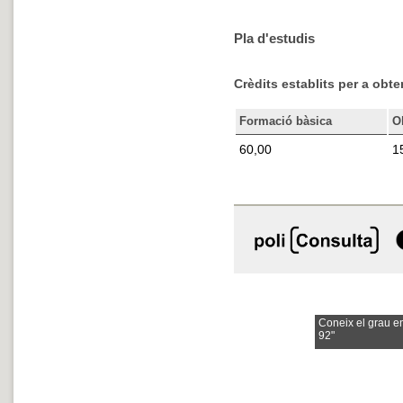
Pla d'estudis
Crèdits establits per a obten
Formació bàsica
O
60,00
1
Coneix el grau e
92"