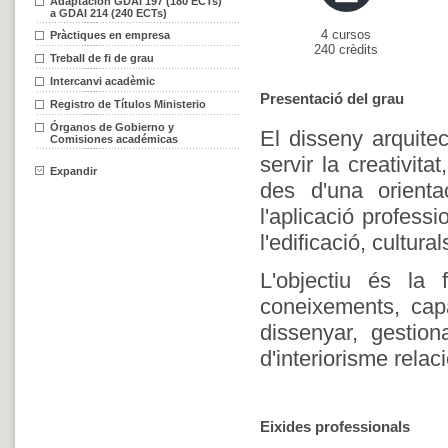
Adaptación GDAI 197 (180 ECTs)
a GDAI 214 (240 ECTs)
4 cursos
Pràctiques en empresa
240 crèdits
Treball de fi de grau
Intercanvi acadèmic
Presentació del grau
Registro de Títulos Ministerio
Órganos de Gobierno y
El disseny arquitec
Comisiones académicas
servir la creativit
Expandir
des d'una orientac
l'aplicació profess
l'edificació, culturals
L'objectiu és la 
coneixements, capa
dissenyar, gestion
d'interiorisme relac
Eixides professionals