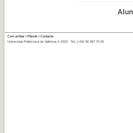
Com arribar
I
Plànols
I
Contacte
Universitat Politècnica de València © 2020 · Tel. (+34) 96 387 70 00