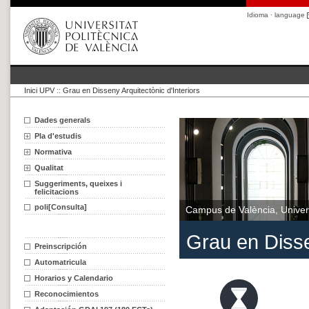
Idioma · language
Inici UPV
::
Grau en Disseny Arquitectònic d'Interiors
Dades generals
Pla d'estudis
Normativa
Qualitat
Suggeriments, queixes i
felicitacions
poli[Consulta]
Campus de València, Univers
Grau en Disse
Preinscripción
Automatricula
Horarios y Calendario
Reconocimientos