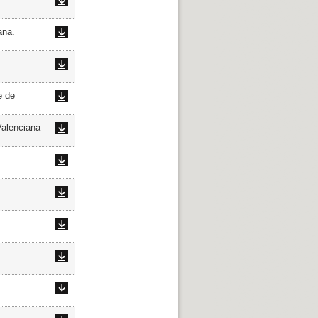
ana.
e de
Valenciana