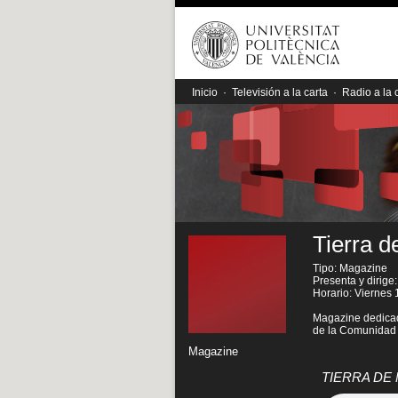
Inicio
·
Televisión a la carta
·
Radio a la 
Tierra d
Tipo: Magazine
Presenta y dirige:
Horario: Viernes
Magazine dedicado
de la Comunidad 
Magazine
TIERRA DE N