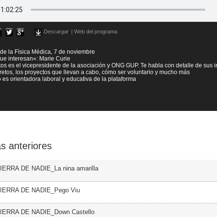
Descargar
|
Web del programa
de la Física Médica, 7 de noviembre
ue interesan»: Marie Curie
os es el vicepresidente de la asociación y ONG GUP. Te habla con detalle de sus i
 retos, los proyectos que llevan a cabo, cómo ser voluntario y mucho más
 es orientadora laboral y educativa de la plataforma
s anteriores
TIERRA DE NADIE_La nina amarilla
TIERRA DE NADIE_Pego Viu
TIERRA DE NADIE_Down Castello