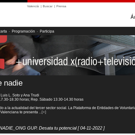
Valencià
|
Buscar
|
Prensa
Á
carta
·
Programación
·
Participa
e nadie
 Luis L. Soto y Ana Trudi
 17.30-18.30 horas; Rep. Sábado 13.30-14.30 horas
 a la actualidad del tercer sector social. La Plataforma de Entidades de Voluntar
Valenciana te presenta
...
[+]
ADIE_ONG GUP. Desata tu potencial
[ 04-11-2022 ]