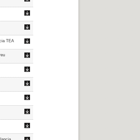
cia TEA
reu
lancia