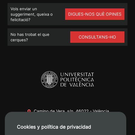
Vols enviar un
DIGUES-NOS QUÈ OPINES
suggeriment, queixa o
felicitació?
No has trobat el que
CONSULTA'NS-HO
cerques?
Camino de Vera, s/n. 46022 - València
+34 96 387 70 00
Cookies y política de privacidad
+34 620 04 00 50