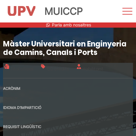
MUICCP
Most
men
Vés
Parla amb nosaltres
al
contingut
Màster Universitari en Enginyeria
de Camins, Canals i Ports
Títol oficial
120 crèdits
Habilitant
ACRÒNIM
MUICCP
IDIOMA D’IMPARTICIÓ
Espanyol
REQUISIT LINGÜÍSTIC