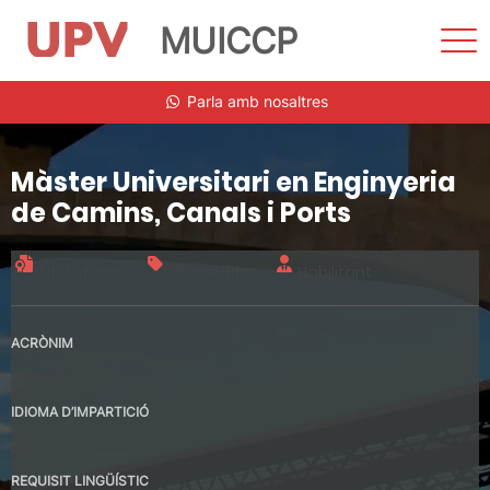
MUICCP
Most
men
Vés
Parla amb nosaltres
al
contingut
Màster Universitari en Enginyeria
de Camins, Canals i Ports
Títol oficial
120 crèdits
Habilitant
ACRÒNIM
MUICCP
IDIOMA D’IMPARTICIÓ
Espanyol
REQUISIT LINGÜÍSTIC