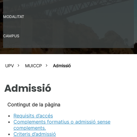
No
MODALITAT
Presencial
CAMPUS
UPV Campus de Valencia (València)
UPV
MUICCP
Admissió
Admissió
Contingut de la pàgina
Requisits d’accés
Complements formatius o admissió sense
complements.
Criteris d’admissió