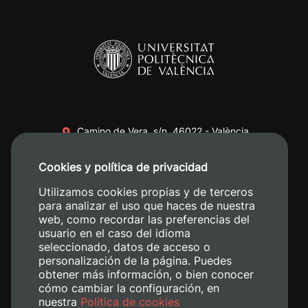
Camino de Vera, s/n. 46022 - València
+34 96 387 70 00
Cookies y política de privacidad
+34 620 04 00 50
Utilizamos cookies propias y de terceros
para analizar el uso que haces de nuestra
web, como recordar las preferencias del
usuario en el caso del idioma
seleccionado, datos de acceso o
personalización de la página. Puedes
obtener más información, o bien conocer
cómo cambiar la configuración, en
nuestra
Política de cookies