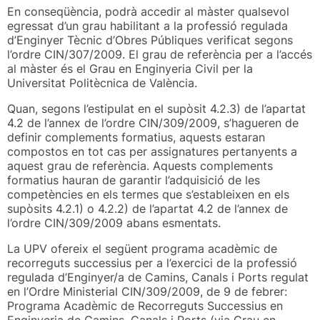
En conseqüència, podrà accedir al màster qualsevol
egressat d’un grau habilitant a la professió regulada
d’Enginyer Tècnic d’Obres Públiques verificat segons
l’ordre CIN/307/2009. El grau de referència per a l’accés
al màster és el Grau en Enginyeria Civil per la
Universitat Politècnica de València.
Quan, segons l’estipulat en el supòsit 4.2.3) de l’apartat
4.2 de l’annex de l’ordre CIN/309/2009, s’hagueren de
definir complements formatius, aquests estaran
compostos en tot cas per assignatures pertanyents a
aquest grau de referència. Aquests complements
formatius hauran de garantir l’adquisició de les
competències en els termes que s’estableixen en els
supòsits 4.2.1) o 4.2.2) de l’apartat 4.2 de l’annex de
l’ordre CIN/309/2009 abans esmentats.
La UPV ofereix el següent programa acadèmic de
recorreguts successius per a l’exercici de la professió
regulada d’Enginyer/a de Camins, Canals i Ports regulat
en l’Ordre Ministerial CIN/309/2009, de 9 de febrer:
Programa Acadèmic de Recorreguts Successius en
Enginyeria de Camins, Canals i Ports (via Grau en