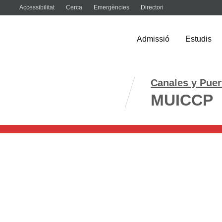
Accessibilitat
Cerca
Emergències
Directori
Admissió
Estudis
Vés
Canales y Puer
al
MUICCP
contingut
Màster Universitari en 