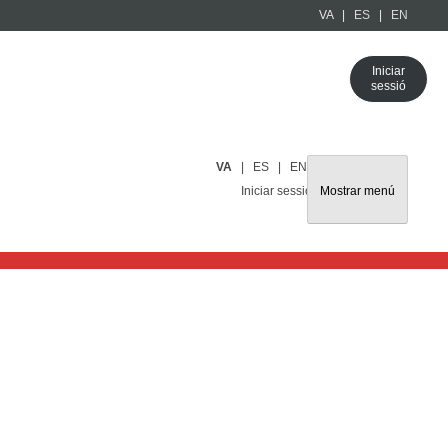
VA
ES
EN
Iniciar
sessió
VA
ES
EN
Mostrar menú
Iniciar sessió
nals i Ports