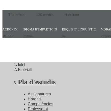
Títol oficial
120 crèdits
Habilitant
ACRÒNIM
IDIOMA D’IMPARTICIÓ
REQUISIT LINGÜÍSTIC
MODA
MUICCP
Espanyol
No
Presenci
Inici
En detall
Pla d'estudis
Assignatures
Horaris
Competències
Professorat