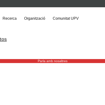
Recerca
Organització
Comunitat UPV
tos
Parla amb nosaltres
Enginyeria de Camins, Ca