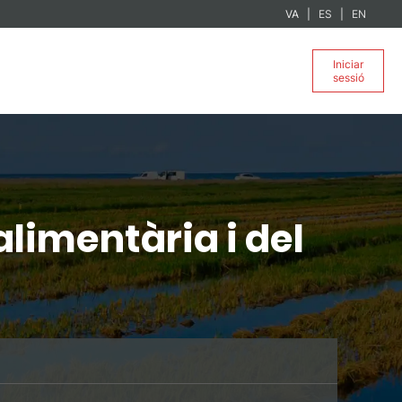
VA
ES
EN
Iniciar
sessió
limentària i del