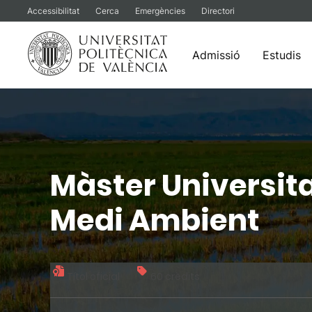
Accessibilitat
Cerca
Emergències
Directori
Admissió
Estudis
Vés
al
contingut
Màster Universita
Medi Ambient
Títol oficial
60 crèdits