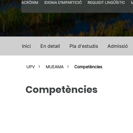
ACRÒNIM
IDIOMA D’IMPARTICIÓ
REQUISIT LINGÜÍSTIC
MUEAMA
Espanyol
Espanyol – B2
P
Inici
En detall
Pla d'estudis
Admissió
UPV
MUEAMA
Competències
Competències