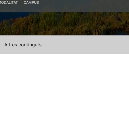
MODALITAT
CAMPUS
resencial
UPV Campus de Valencia (València)
Altres continguts