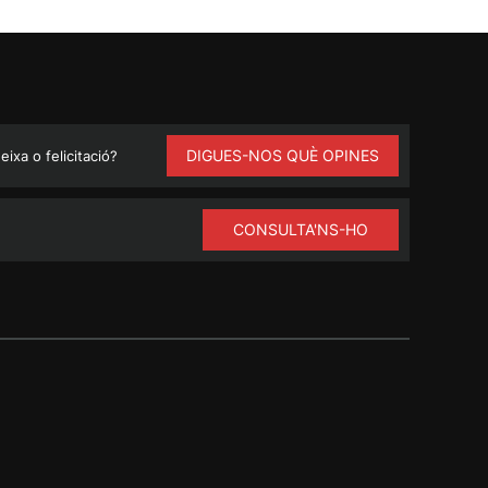
DIGUES-NOS QUÈ OPINES
ixa o felicitació?
CONSULTA'NS-HO