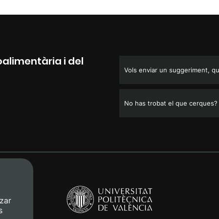
alimentària i del
Vols enviar un suggeriment, que
No has trobat el que cerques?
zar
s