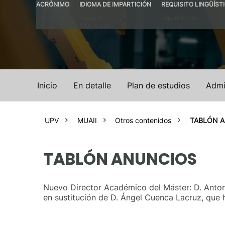
ACRÓNIMO
IDIOMA DE IMPARTICIÓN
REQUISITO LINGÜÍST
MUAII
Español
Español – B2
Valenciano
Inicio
En detalle
Plan de estudios
Admi
UPV
MUAII
Otros contenidos
TABLÓN 
TABLÓN ANUNCIOS
Nuevo Director Académico del Máster: D. Anto
en sustitución de D. Ángel Cuenca Lacruz, que h