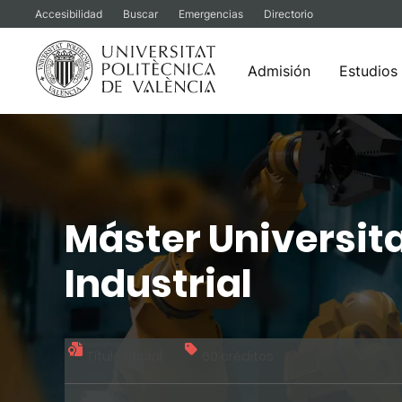
Accesibilidad
Buscar
Emergencias
Directorio
Admisión
Estudios
Saltar
al
contenido
Máster Universit
Industrial
Título oficial
60 créditos