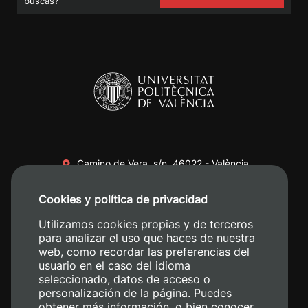
buscas?
Camino de Vera, s/n. 46022 - València
+34 96 387 70 00
Cookies y política de privacidad
+34 620 04 00 50
Utilizamos cookies propias y de terceros
para analizar el uso que haces de nuestra
web, como recordar las preferencias del
usuario en el caso del idioma
seleccionado, datos de acceso o
personalización de la página. Puedes
obtener más información, o bien conocer