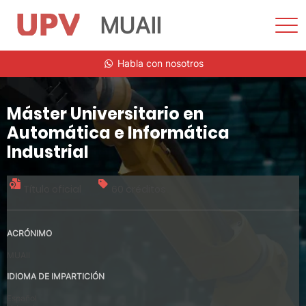
MUAII
Most
men
Saltar
Habla con nosotros
al
contenido
Máster Universitario en
Automática e Informática
Industrial
Título oficial
60 créditos
ACRÓNIMO
MUAII
IDIOMA DE IMPARTICIÓN
Español