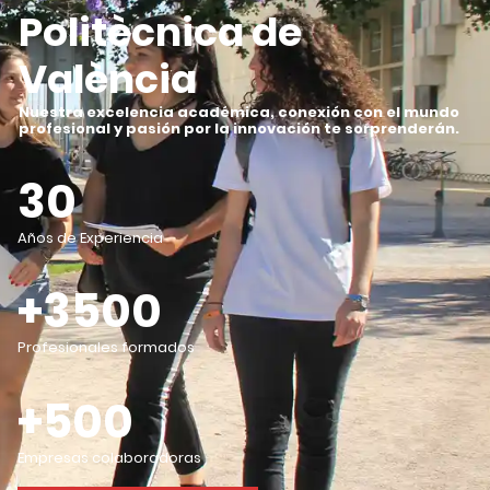
Politècnica de
València
Nuestra excelencia académica, conexión con el mundo
profesional y pasión por la innovación te sorprenderán
.
30
Años de Experiencia
+3500
Profesionales formados
+500
Empresas colaboradoras