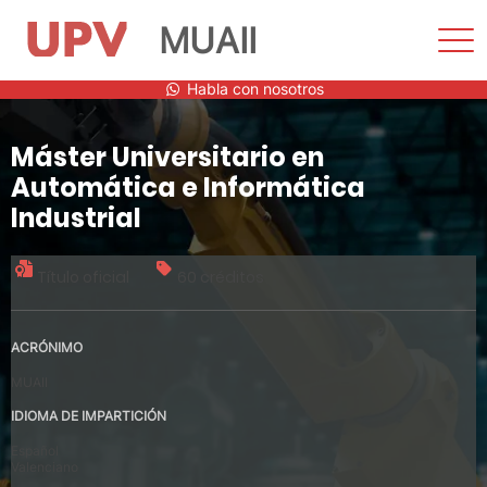
MUAII
Most
men
Saltar
Habla con nosotros
al
contenido
Máster Universitario en
Automática e Informática
Industrial
Título oficial
60 créditos
ACRÓNIMO
MUAII
IDIOMA DE IMPARTICIÓN
Español
Valenciano