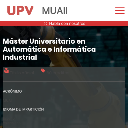
MUAII
Most
men
Saltar
Habla con nosotros
al
contenido
Máster Universitario en
Automática e Informática
Industrial
Título oficial
60 créditos
ACRÓNIMO
MUAII
IDIOMA DE IMPARTICIÓN
Español
Valenciano