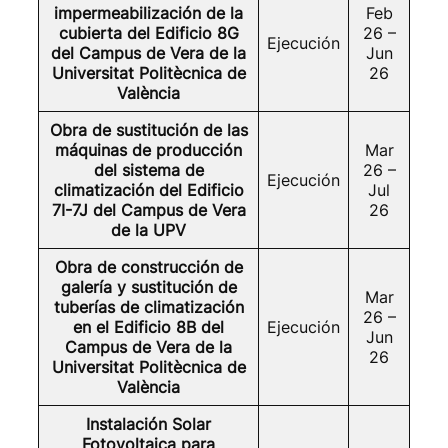
impermeabilización de la
Feb
cubierta del Edificio 8G
26 –
Ejecución
del Campus de Vera de la
Jun
Universitat Politècnica de
26
València
Obra de sustitución de las
máquinas de producción
Mar
del sistema de
26 –
Ejecución
climatización del Edificio
Jul
7I-7J del Campus de Vera
26
de la UPV
Obra de construcción de
galería y sustitución de
Mar
tuberías de climatización
26 –
en el Edificio 8B del
Ejecución
Jun
Campus de Vera de la
26
Universitat Politècnica de
València
Instalación Solar
Fotovoltaica para