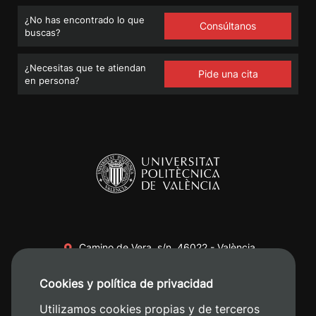
¿No has encontrado lo que
Consúltanos
buscas?
¿Necesitas que te atiendan
Pide una cita
en persona?
Camino de Vera, s/n. 46022 - València
+34 96 387 70 00
Cookies y política de privacidad
+34 620 04 00 50
Utilizamos cookies propias y de terceros