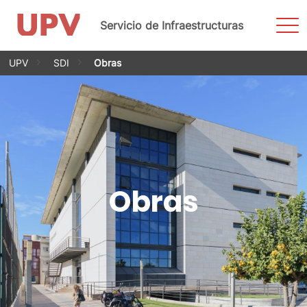
Most
Servicio de Infraestructuras
men
Saltar
UPV
SDI
Obras
al
contenido
Obras