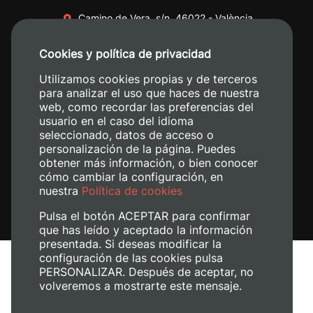
Camino de Vera, s/n. 46022 - València
+34 96 387 70 00
Cookies y política de privacidad
+34 620 04 00 50
Utilizamos cookies propias y de terceros
para analizar el uso que haces de nuestra
web, como recordar las preferencias del
usuario en el caso del idioma
seleccionado, datos de acceso o
personalización de la página. Puedes
obtener más información, o bien conocer
cómo cambiar la configuración, en
nuestra
Política de cookies
Pulsa el botón ACEPTAR para confirmar
que has leído y aceptado la información
presentada. Si deseas modificar la
configuración de las cookies pulsa
Aviso legal
PERSONALIZAR. Después de aceptar, no
volveremos a mostrarte este mensaje.
Política de cookies
Política de privacidad