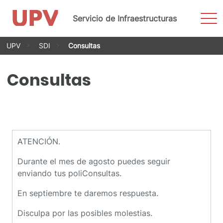
Most
Servicio de Infraestructuras
men
Saltar
UPV
SDI
Consultas
al
contenido
Consultas