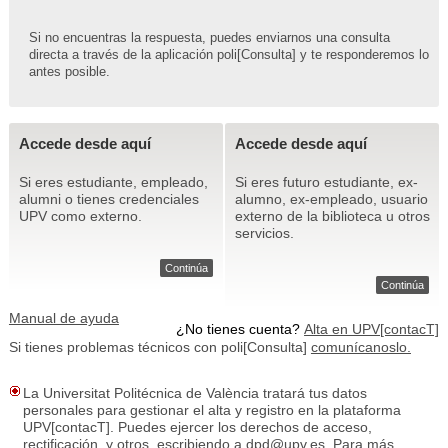
Si no encuentras la respuesta, puedes enviarnos una consulta
directa a través de la aplicación poli[Consulta] y te responderemos lo
antes posible.
Accede desde aquí
Accede desde aquí
Si eres estudiante, empleado,
Si eres futuro estudiante, ex-
alumni o tienes credenciales
alumno, ex-empleado, usuario
UPV como externo.
externo de la biblioteca u otros
servicios.
Continúa
Continúa
Manual de ayuda
¿No tienes cuenta?
Alta en UPV[contacT]
Si tienes problemas técnicos con poli[Consulta]
comunícanoslo.
La Universitat Politécnica de València tratará tus datos
personales para gestionar el alta y registro en la plataforma
UPV[contacT]. Puedes ejercer los derechos de acceso,
rectificación, y otros, escribiendo a dpd@upv.es. Para más