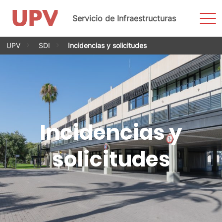
Most
Servicio de Infraestructuras
men
Saltar
UPV
SDI
Incidencias y solicitudes
al
contenido
Incidencias y
solicitudes