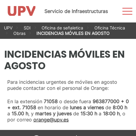
Most
Servicio de Infraestructuras
men
Saltar
UPV
SDI
Oficina de señaletica
Oficina Técnica
al
Obras
INCIDENCIAS MÓVILES EN AGOSTO
contenido
INCIDENCIAS MÓVILES EN
AGOSTO
Para incidencias urgentes de móviles en agosto
puede contactar con el personal de Orange:
En la extensión
71058
o desde fuera
963877000 + 0
+ ext. 71058
en horario de
lunes a viernes
de
8:00 h
a
15.00 h
, y
martes y jueves
de
15:30 h
a
18:00 h
, o
por correo
orange@upv.es