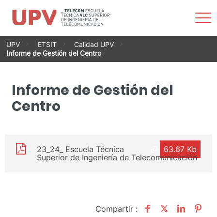
Most
men
Saltar
UPV
ETSIT
Calidad UPV
al
Informe de Gestión del Centro
contenido
Informe de Gestión del
Centro
23_24_ Escuela Técnica
63.67 Kb
Superior de Ingeniería de Telecomunicación
Compartir :