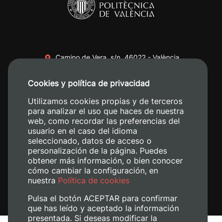
Camino de Vera, s/n. 46022 - València
+34 96 387 70 00
Cookies y política de privacidad
+34 620 04 00 50
Utilizamos cookies propias y de terceros
para analizar el uso que haces de nuestra
web, como recordar las preferencias del
usuario en el caso del idioma
seleccionado, datos de acceso o
personalización de la página. Puedes
obtener más información, o bien conocer
cómo cambiar la configuración, en
nuestra
Política de cookies
Pulsa el botón ACEPTAR para confirmar
que has leído y aceptado la información
presentada. Si deseas modificar la