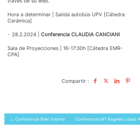
través de su web.
Hora a determinar | Salida autobús UPV [Cátedra
Cerámica]
·
28.2.2024 |
Conferencia CLAUDIA CANCIANI
Sala de Proyecciones | 16-17:30h [Cátedra EMR-
CPA]
Compartir :
Navegación
← Conferencia Iñaki Volante
Conferencia Mª Ángeles López
de
entradas