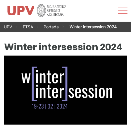
Most
men
Saltar
UPV
ETSA
Portada
Winter intersession 2024
al
contenido
Winter intersession 2024