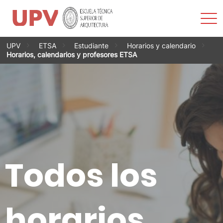
Most
men
Saltar
UPV
ETSA
Estudiante
Horarios y calendario
al
Horarios, calendarios y profesores ETSA
contenido
Todos los
horarios,