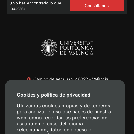
¿No has encontrado lo que
Consúltanos
buscas?
Camino de Vera, s/n. 46022 - València
+34 96 387 70 00
Cookies y política de privacidad
+34 620 04 00 50
Utilizamos cookies propias y de terceros
para analizar el uso que haces de nuestra
web, como recordar las preferencias del
usuario en el caso del idioma
seleccionado, datos de acceso o