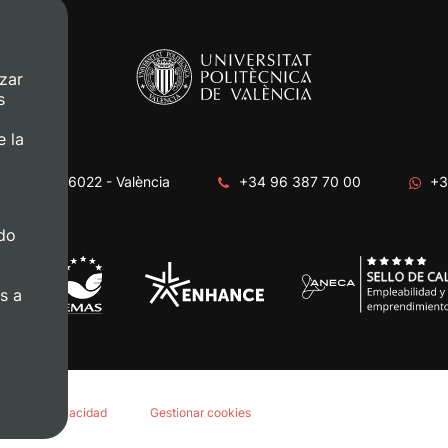
zar
s
e la
era, s/n. 46022 - València
+34 96 387 70 00
+3
do
s a
lítica de privacidad
Gestionar cookies