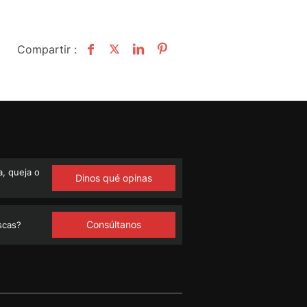
Compartir :
, queja o
Dinos qué opinas
Consúltanos
scas?