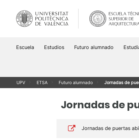
Saltar
al
contenido
Escuela
Estudios
Futuro alumnado
Estudi
UPV
ETSA
Futuro alumnado
Jornadas de puer
Jornadas de pu
Jornadas de puertas abi