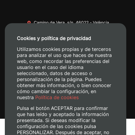
Camino de Vera, s/n. 46022 - València
+34 96 387 70 00
Cookies y política de privacidad
+34 620 04 00 50
Utilizamos cookies propias y de terceros
para analizar el uso que haces de nuestra
web, como recordar las preferencias del
usuario en el caso del idioma
seleccionado, datos de acceso o
personalización de la página. Puedes
obtener más información, o bien conocer
cómo cambiar la configuración, en
nuestra
Política de cookies
Pulsa el botón ACEPTAR para confirmar
que has leído y aceptado la información
presentada. Si deseas modificar la
configuración de las cookies pulsa
Aviso legal
PERSONALIZAR. Después de aceptar, no