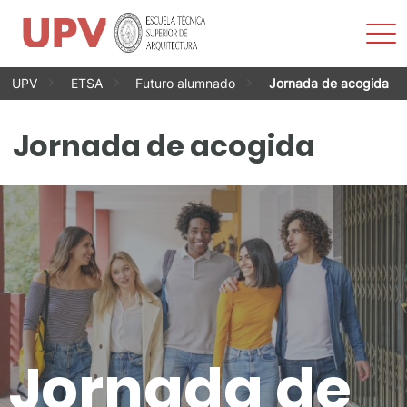
Most
men
Saltar
UPV
ETSA
Futuro alumnado
Jornada de acogida
al
contenido
Jornada de acogida
Jornada de