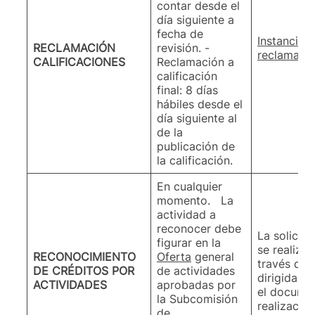
contar desde el
día siguiente a
fecha de
Instancias
RECLAMACIÓN
revisión. -
reclamació
CALIFICACIONES
Reclamación a
calificación
final: 8 días
hábiles desde el
día siguiente al
de la
publicación de
la calificación.
En cualquier
momento. La
actividad a
reconocer debe
La solicit
figurar en la
se realiza
RECONOCIMIENTO
Oferta
general
través de
DE CRÉDITOS POR
de actividades
dirigida a
ACTIVIDADES
aprobadas por
el documen
la Subcomisión
realizació
de