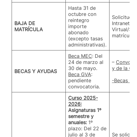
Hasta 31 de
octubre con
Solicitud t
reintegro
BAJA DE
Intranet/Se
importe
MATRÍCULA
Virtual/Sol
abonado
matrícula
(excepto tasas
administrativas).
Beca MEC
: Del
24 de marzo al
–
Convocat
30 de mayo.
y de la Ge
BECAS Y AYUDAS
Beca GVA
:
pendiente
-Becas UP
convocatoria.
Curso 2025-
2026:
Asignaturas 1º
semestre y
anuales:
1º
plazo: Del 22 de
julio al 3 de
Se solicita