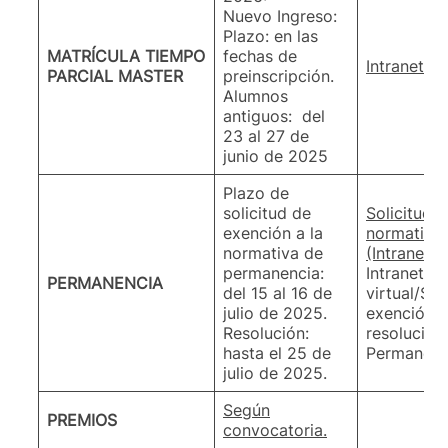
Nuevo Ingreso:
Plazo: en las
MATRÍCULA TIEMPO
fechas de
Intranet a
PARCIAL MASTER
preinscripción.
Alumnos
antiguos: del
23 al 27 de
junio de 2025
Plazo de
solicitud de
Solicitud 
exención a la
normativa
normativa de
(Intranet).
permanencia:
Intranet/Se
PERMANENCIA
del 15 al 16 de
virtual/Sol
julio de 2025.
exención y
Resolución:
resolución
hasta el 25 de
Permane
julio de 2025.
Según
PREMIOS
convocatoria.