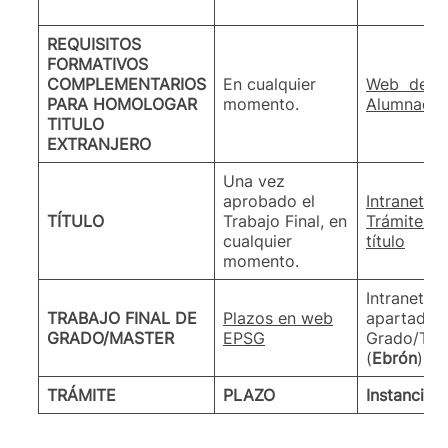
REQUISITOS
FORMATIVOS
COMPLEMENTARIOS
En cualquier
Web del S
PARA HOMOLOGAR
momento.
Alumnado
.
TITULO
EXTRANJERO
Una vez
aprobado el
Intranet d
TÍTULO
Trabajo Final, en
Trámites r
cualquier
título
momento.
Intranet d
TRABAJO FINAL DE
Plazos en web
apartado T
GRADO/MASTER
EPSG
Grado/Trab
(
Ebrón
)
TRÁMITE
PLAZO
Instancia