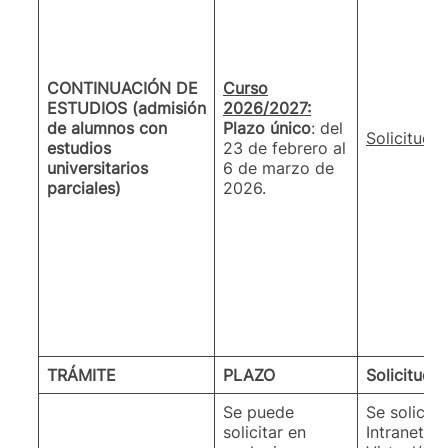
CONTINUACIÓN DE
Curso
ESTUDIOS (admisión
2026/2027:
de alumnos con
Plazo único
: del
Solicitud o
estudios
23 de febrero al
universitarios
6 de marzo de
parciales)
2026.
TRÁMITE
PLAZO
Solicitud
Se puede
Se solicita
solicitar en
Intranet, S