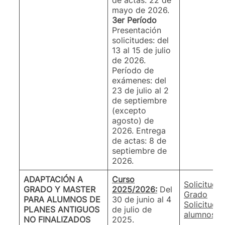
de actas: 22 de
mayo de 2026.
3er Período
Presentación
solicitudes: del
13 al 15 de julio
de 2026.
Período de
exámenes: del
23 de julio al 2
de septiembre
(excepto
agosto) de
2026. Entrega
de actas: 8 de
septiembre de
2026.
ADAPTACIÓN A
Curso
Solicitud 
GRADO Y MASTER
2025/2026:
Del
Grado
PARA ALUMNOS DE
30 de junio al 4
Solicitud 
PLANES ANTIGUOS
de julio de
alumnos a
NO FINALIZADOS
2025.