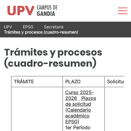
Most
men
Saltar
UPV
EPSG
Secretaría
al
Trámites y procesos (cuadro-resumen)
contenido
Trámites y procesos
(cuadro-resumen)
TRÁMITE
PLAZO
Solicitud
Curso 2025-
2026
Plazos
de solicitud
(Calendario
académico
EPSG)
1er Período