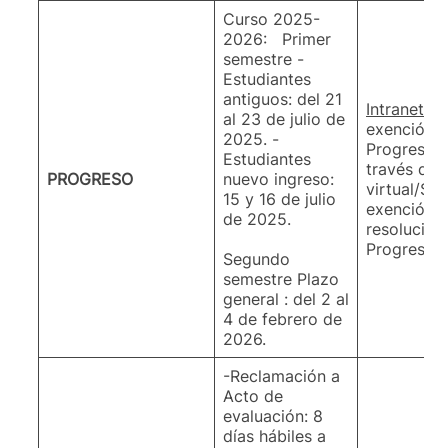
Curso 2025-
2026: Primer
semestre -
Estudiantes
antiguos: del 21
Intranet a
al 23 de julio de
exención a
2025. -
Progreso d
Estudiantes
través de l
PROGRESO
nuevo ingreso:
virtual/Sol
15 y 16 de julio
exención y
de 2025.
resolución
Progreso.
Segundo
semestre Plazo
general : del 2 al
4 de febrero de
2026.
-Reclamación a
Acto de
evaluación: 8
días hábiles a