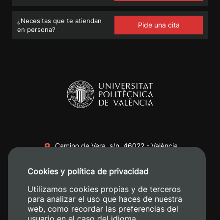
¿Necesitas que te atiendan
Pide una cita
en persona?
Camino de Vera, s/n. 46022 - València
+34 96 387 70 00
Cookies y política de privacidad
+34 620 04 00 50
Utilizamos cookies propias y de terceros
para analizar el uso que haces de nuestra
web, como recordar las preferencias del
usuario en el caso del idioma