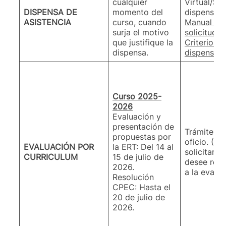
cualquier
Virtual/Sol
DISPENSA DE
momento del
dispensa d
ASISTENCIA
curso, cuando
Manual de 
surja el motivo
solicitud.
que justifique la
Criterios 
dispensa.
dispensas
Curso 2025-
2026
Evaluación y
presentación de
Trámite au
propuestas por
oficio. (E
EVALUACIÓN POR
la ERT: Del 14 al
solicitar 
CURRICULUM
15 de julio de
desee ren
2026.
a la evalu
Resolución
CPEC: Hasta el
20 de julio de
2026.