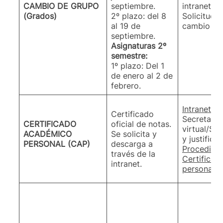
CAMBIO DE GRUPO
septiembre.
intranet, S
(Grados)
2º plazo: del 8
Solicitude
al 19 de
cambio 
septiembre.
Asignaturas 2º
semestre:
1º plazo: Del 1
de enero al 2 de
febrero.
Intranet d
Certificado
Secretaría
CERTIFICADO
oficial de notas.
virtual/Sol
ACADÉMICO
Se solicita y
y justifica
PERSONAL (CAP)
descarga a
Procedimie
través de la
Certifica
intranet.
personal