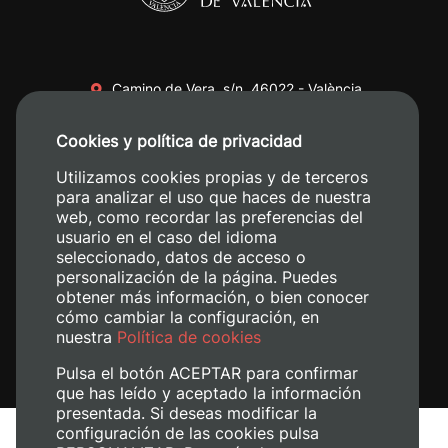
Camino de Vera, s/n. 46022 - València
+34 96 387 70 00
Cookies y política de privacidad
+34 620 04 00 50
Utilizamos cookies propias y de terceros
para analizar el uso que haces de nuestra
web, como recordar las preferencias del
usuario en el caso del idioma
seleccionado, datos de acceso o
personalización de la página. Puedes
obtener más información, o bien conocer
cómo cambiar la configuración, en
nuestra
Política de cookies
Pulsa el botón ACEPTAR para confirmar
que has leído y aceptado la información
presentada. Si deseas modificar la
configuración de las cookies pulsa
Aviso legal