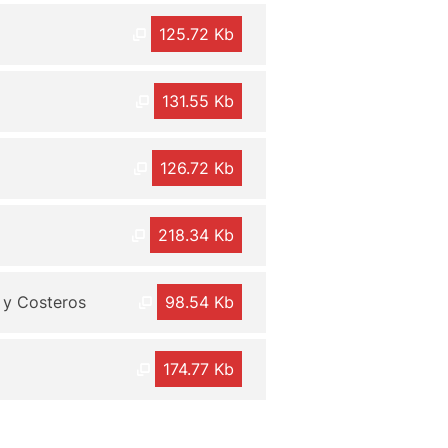
125.72 Kb
131.55 Kb
126.72 Kb
218.34 Kb
 y Costeros
98.54 Kb
174.77 Kb