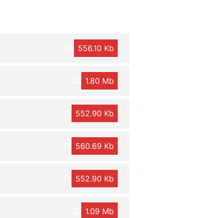
556.10 Kb
1.80 Mb
552.90 Kb
560.69 Kb
552.90 Kb
1.09 Mb