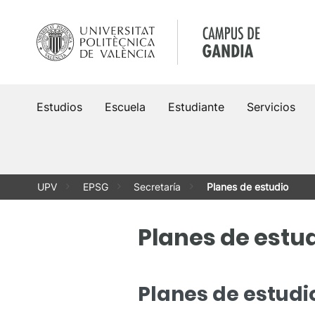
Saltar
al
contenido
Estudios
Escuela
Estudiante
Servicios
UPV
EPSG
Secretaría
Planes de estudio
Planes de estu
Planes de estudi