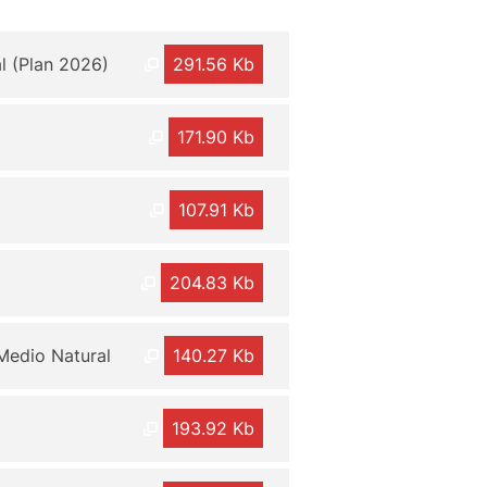
l (Plan 2026)
291.56 Kb
171.90 Kb
107.91 Kb
204.83 Kb
 Medio Natural
140.27 Kb
193.92 Kb