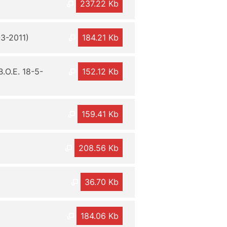
237.22 Kb
3-2011)
184.21 Kb
.O.E. 18-5-
152.12 Kb
159.41 Kb
208.56 Kb
36.70 Kb
184.06 Kb