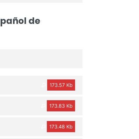
spañol de
173.57 Kb
173.83 Kb
173.48 Kb