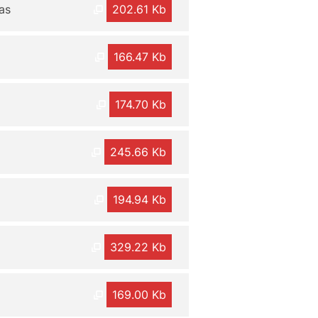
as
202.61 Kb
166.47 Kb
174.70 Kb
245.66 Kb
194.94 Kb
329.22 Kb
169.00 Kb