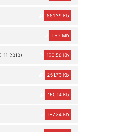
861.39 Kb
1.95 Mb
6-11-2010)
180.50 Kb
251.73 Kb
150.14 Kb
187.34 Kb