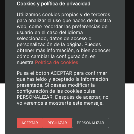
Cookies y política de privacidad
+34 620 04 00 50
Utilizamos cookies propias y de terceros
para analizar el uso que haces de nuestra
web, como recordar las preferencias del
usuario en el caso del idioma
seleccionado, datos de acceso o
personalización de la página. Puedes
obtener más información, o bien conocer
cómo cambiar la configuración, en
nuestra
Política de cookies
Pulsa el botón ACEPTAR para confirmar
que has leído y aceptado la información
presentada. Si deseas modificar la
configuración de las cookies pulsa
Aviso legal
PERSONALIZAR. Después de aceptar, no
Política de cookies
volveremos a mostrarte este mensaje.
Política de privacidad
Gestionar cookies
Esenciales
ACEPTAR
RECHAZAR
PERSONALIZAR
© 2026
Universitat Politècnica de València
Preferencias del sitio (idioma)