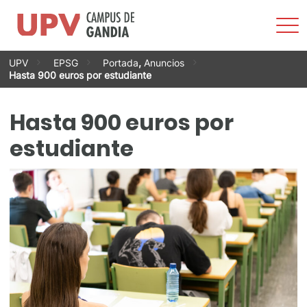
Most
men
Saltar
UPV
EPSG
Portada
,
Anuncios
al
Hasta 900 euros por estudiante
contenido
Hasta 900 euros por
estudiante