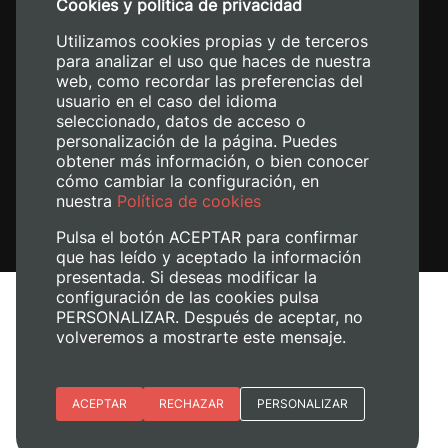
Cookies y política de privacidad
+34 620 04 00 50
Utilizamos cookies propias y de terceros
para analizar el uso que haces de nuestra
web, como recordar las preferencias del
usuario en el caso del idioma
seleccionado, datos de acceso o
personalización de la página. Puedes
obtener más información, o bien conocer
cómo cambiar la configuración, en
nuestra
Política de cookies
Pulsa el botón ACEPTAR para confirmar
que has leído y aceptado la información
presentada. Si deseas modificar la
configuración de las cookies pulsa
Avís legal
PERSONALIZAR. Después de aceptar, no
Política de cookies
volveremos a mostrarte este mensaje.
Política de privacitat
Gestiona les galetes
Esenciales
ACEPTAR
RECHAZAR
PERSONALIZAR
© 2026
Universitat Politècnica de València
Preferencias del sitio (idioma)