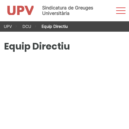
Sindicatura de Greuges
Most
men
Universitària
Vés
UPV
DCU
Equip Directiu
al
contingut
Equip Directiu