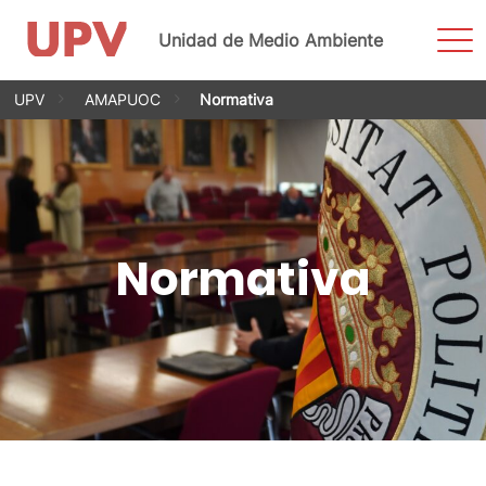
Most
Unidad de Medio Ambiente
men
Saltar
UPV
AMAPUOC
Normativa
al
contenido
Normativa