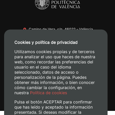
Camino de Vera, s/n. 46022 - València
+34 96 387 70 00
Cookies y política de privacidad
+34 620 04 00 50
Utilizamos cookies propias y de terceros
para analizar el uso que haces de nuestra
web, como recordar las preferencias del
usuario en el caso del idioma
seleccionado, datos de acceso o
personalización de la página. Puedes
obtener más información, o bien conocer
cómo cambiar la configuración, en
nuestra
Política de cookies
Pulsa el botón ACEPTAR para confirmar
que has leído y aceptado la información
presentada. Si deseas modificar la