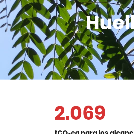
Huel
2.069
tCO
eq para los alcance