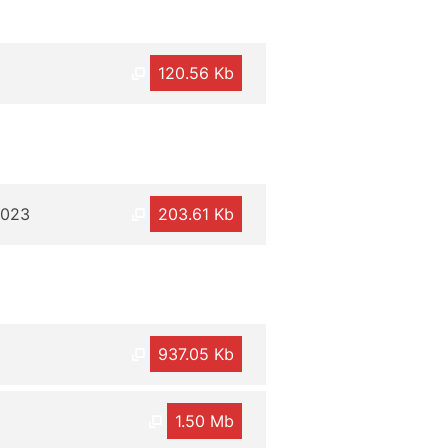
120.56 Kb
2023
203.61 Kb
937.05 Kb
1.50 Mb