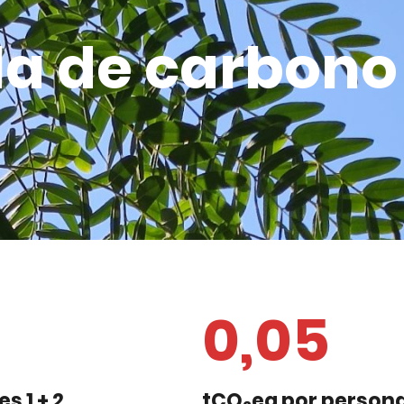
la de carbono
0,05
s 1 + 2
tCO
eq por person