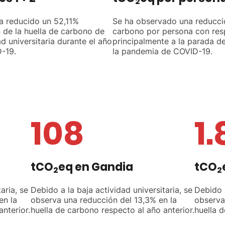
2
a reducido un 52,11%
Se ha observado una reducció
 de la huella de carbono de
carbono por persona con resp
ad universitaria durante el año
principalmente a la parada de
-19.
la pandemia de COVID-19.
108
1.
tCO
eq en Gandia
tCO
2
2
aria, se
Debido a la baja actividad universitaria, se
Debido a
en la
observa una reducción del 13,3% en la
observa
nterior.
huella de carbono respecto al año anterior.
huella d