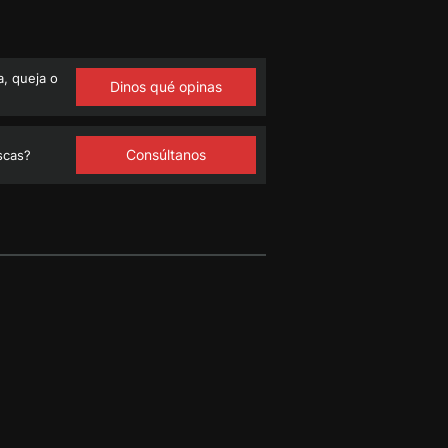
, queja o
Dinos qué opinas
Consúltanos
scas?