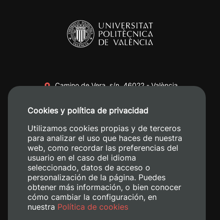
Camino de Vera, s/n. 46022 - València
+34 96 387 70 00
Cookies y política de privacidad
+34 620 04 00 50
Utilizamos cookies propias y de terceros
para analizar el uso que haces de nuestra
web, como recordar las preferencias del
usuario en el caso del idioma
seleccionado, datos de acceso o
personalización de la página. Puedes
obtener más información, o bien conocer
cómo cambiar la configuración, en
nuestra
Política de cookies