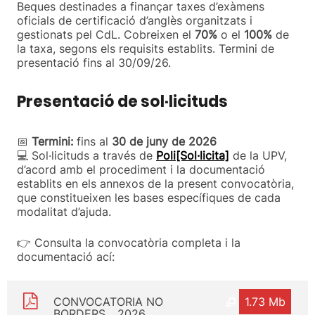
Beques destinades a finançar taxes d’exàmens
oficials de certificació d’anglès organitzats i
gestionats pel CdL. Cobreixen el
70%
o el
100%
de
la taxa, segons els requisits establits. Termini de
presentació fins al 30/09/26.
Presentació de sol·licituds
📅
Termini:
fins al
30 de juny de 2026
💻 Sol·licituds a través de
Poli[Sol·licita]
de la UPV,
d’acord amb el procediment i la documentació
establits en els annexos de la present convocatòria,
que constitueixen les bases específiques de cada
modalitat d’ajuda.
👉 Consulta la convocatòria completa i la
documentació ací:
CONVOCATORIA NO
1.73 Mb
BORDERS _ 2026