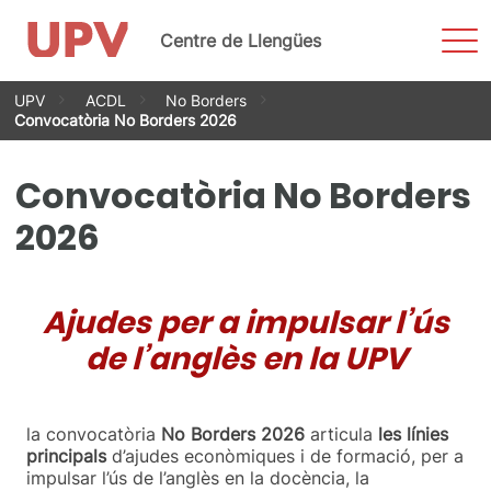
Most
Centre de Llengües
men
Vés
UPV
ACDL
No Borders
al
Convocatòria No Borders 2026
contingut
Convocatòria No Borders
2026
Ajudes per a impulsar l’ús
de l’anglès en la UPV
la convocatòria
No Borders 2026
articula
les línies
principals
d’ajudes econòmiques i de formació, per a
impulsar l’ús de l’anglès en la docència, la