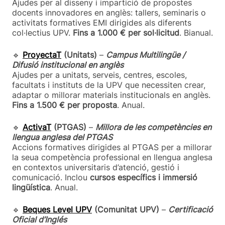
Ajudes per al disseny i impartició de propostes
docents innovadores en anglès: tallers, seminaris o
activitats formatives EMI dirigides als diferents
col·lectius UPV.
Fins a 1.000 € per sol·licitud
. Bianual.
🔹
ProyectaT
(Unitats)
–
Campus Multilingüe /
Difusió institucional en anglès
Ajudes per a unitats, serveis, centres, escoles,
facultats i instituts de la UPV que necessiten crear,
adaptar o millorar materials institucionals en anglès.
Fins a 1.500 € per proposta
. Anual.
🔹
ActivaT
(PTGAS)
–
Millora de les competències en
llengua anglesa del PTGAS
Accions formatives dirigides al PTGAS per a millorar
la seua competència professional en llengua anglesa
en contextos universitaris d’atenció, gestió i
comunicació. Inclou
cursos específics i immersió
lingüística
. Anual.
🔹
Beques Level UPV
(Comunitat UPV)
–
Certificació
Oficial d’Inglés