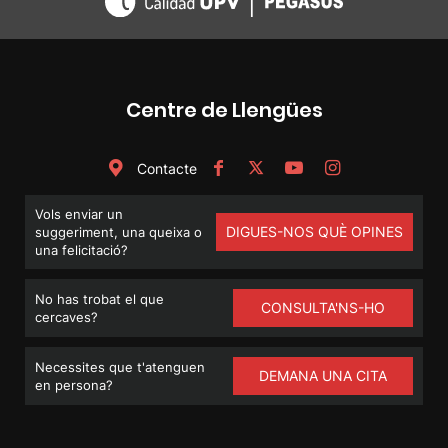
Centre de Llengües
Contacte
Vols enviar un
DIGUES-NOS QUÈ OPINES
suggeriment, una queixa o
una felicitació?
No has trobat el que
CONSULTA'NS-HO
cercaves?
Necessites que t'atenguen
DEMANA UNA CITA
en persona?