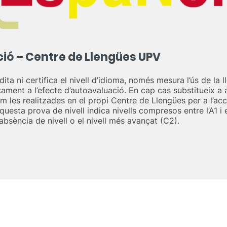
ió – Centre de Llengües UPV
ta ni certifica el nivell d’idioma, només mesura l’ús de la l
icament a l’efecte d’autoavaluació. En cap cas substitueix a 
m les realitzades en el propi Centre de Llengües per a l’acc
questa prova de nivell indica nivells compresos entre l’A1 i
absència de nivell o el nivell més avançat (C2).