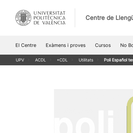
Vés
al
Centre de Lleng
contingut
El Centre
Exàmens i proves
Cursos
No Bo
UPV
ACDL
+CDL
Utilitats
Poli Español te