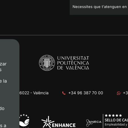
Necessites que t'atenguen en
zar
s
e la
era, s/n. 46022 - València
+34 96 387 70 00
+3
do
s a