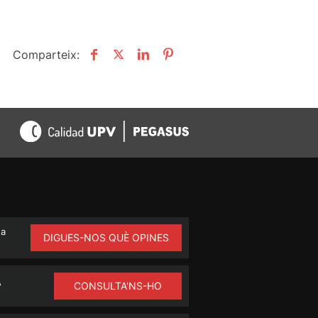
Comparteix:
na
DIGUES-NOS QUÈ OPINES
CONSULTA'NS-HO
?