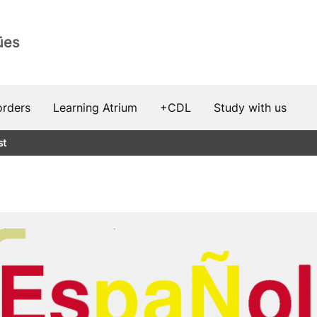
ües
rders
Learning Atrium
+CDL
Study with us
st