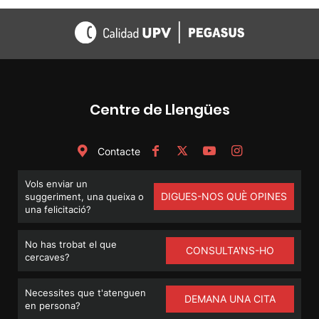
Centre de Llengües
Contacte
Vols enviar un
DIGUES-NOS QUÈ OPINES
suggeriment, una queixa o
una felicitació?
No has trobat el que
CONSULTA'NS-HO
cercaves?
Necessites que t'atenguen
DEMANA UNA CITA
en persona?