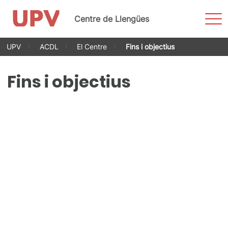
Most
Centre de Llengües
men
Vés
UPV
ACDL
El Centre
Fins i objectius
al
contingut
Fins i objectius