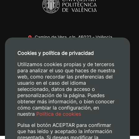
Camino de Vera, s/n. 46022 - València
+34 96 387 70 00
Cookies y política de privacidad
+34 620 04 00 50
Utilizamos cookies propias y de terceros
para analizar el uso que haces de nuestra
web, como recordar las preferencias del
usuario en el caso del idioma
seleccionado, datos de acceso o
personalización de la página. Puedes
obtener más información, o bien conocer
cómo cambiar la configuración, en
nuestra
Política de cookies
Pulsa el botón ACEPTAR para confirmar
que has leído y aceptado la información
presentada. Si deseas modificar la