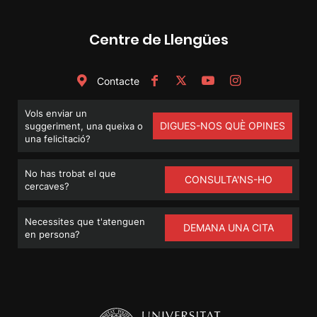
Centre de Llengües
Contacte
Vols enviar un
DIGUES-NOS QUÈ OPINES
suggeriment, una queixa o
una felicitació?
No has trobat el que
CONSULTA'NS-HO
cercaves?
Necessites que t'atenguen
DEMANA UNA CITA
en persona?