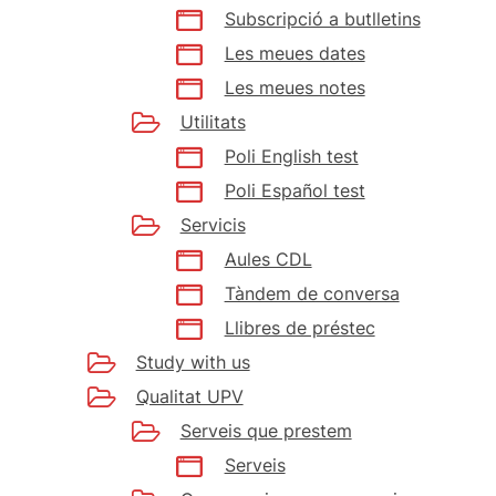
Subscripció a butlletins
Les meues dates
Les meues notes
Utilitats
Poli English test
Poli Español test
Servicis
Aules CDL
Tàndem de conversa
Llibres de préstec
Study with us
Qualitat UPV
Serveis que prestem
Serveis