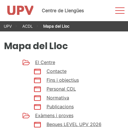
Most
Centre de Llengües
men
Vés
UPV
ACDL
Mapa del Lloc
al
contingut
Mapa del Lloc
El Centre
Contacte
Fins i objectius
Personal CDL
Normativa
Publicacions
Exàmens i proves
Beques LEVEL UPV 2026